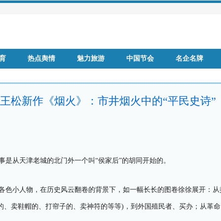
育
热点舆情
魅力旅游
中国节会
名企名牌
王松新作《烟火》：市井烟火中的“平民史诗”
事是从天津老城的北门外一个叫“侯家后”的胡同开始的。
各色小人物，在历史风云翻卷的背景下，如一幅长长的图卷徐徐展开：从
的、卖鞋帽的、打帘子的、卖神符的等等)，到外国殖民者、买办；从革