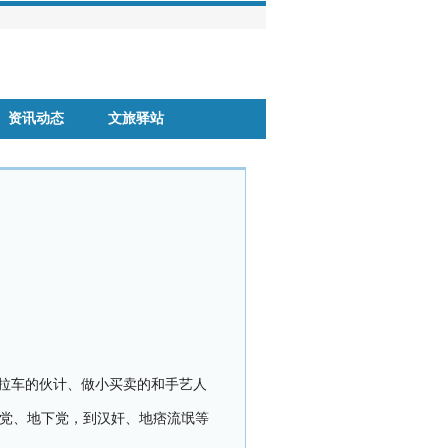
资讯动态
文旅驿站
拉车的伙计、做小买卖的和手艺人
命党、地下党，到汉奸、地痞流氓等