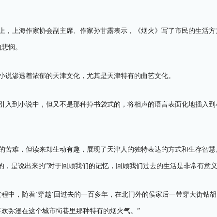
上，上海作家协会副主席、作家孙甘露表示，《烟火》写了市民的生活方方
的悲悯。
小说渗透着浓郁的天津文化，尤其是天津特有的曲艺文化。
引入到小说中，但又不是那种掉书袋式的，将相声的语言表面化地插入到
的苦难，但读来却生动有趣，展现了天津人的独特表达的方式和生存智慧
的，是说出来的”对于回顾我们的记忆，回顾我们过去的生活是非常有意
过程中，随着‘穿越’回过去的一百多年，在北门外的侯家后一带穿大街钻
欢弥漫在这个城市街巷里那种特有的烟火气。”