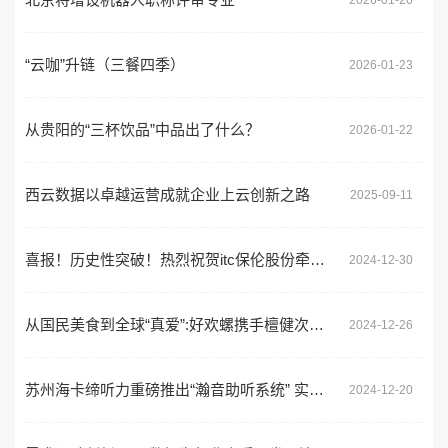
“云咖”升链（三餐四季）
2026-01-23
从贵阳的“三杯饮品”中品出了什么？
2026-01-22
西云数据以卓越运营成就企业上云创新之路
2025-09-11
喜报！历史性突破！热烈祝贺itc保伦股份牵头项目荣膺国家级“金桥奖”二等奖！
2024-12-30
从国民美食到全球“真爱”:好欢螺携手檀健次的营销破圈之路
2024-12-26
苏州海卡缔听力重磅推出“瀚音助听系统” 实现助听器国产化替代
2024-12-20