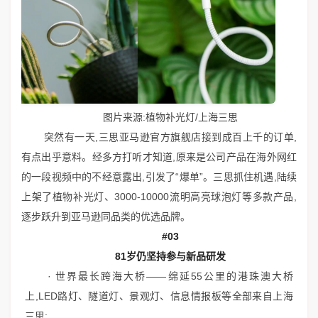
图片来源:植物补光灯/上海三思
突然有一天,三思亚马逊官方旗舰店接到成百上千的订单,
有点出乎意料。经多方打听才知道,原来是公司产品在海外网红
的一段视频中的不经意露出,引发了“爆单”。三思抓住机遇,陆续
上架了植物补光灯、3000-10000流明高亮球泡灯等多款产品,
逐步跃升到亚马逊同品类的优选品牌。
#03
81岁仍坚持参与新品研发
· 世界最长跨海大桥——绵延55公里的港珠澳大桥
上,LED路灯、隧道灯、景观灯、信息情报板等全部来自上海
三思;