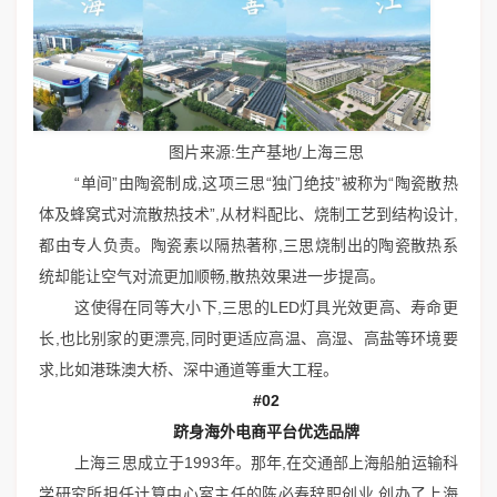
图片来源:生产基地/上海三思
“单间”由陶瓷制成,这项三思“独门绝技”被称为“陶瓷散热
体及蜂窝式对流散热技术”,从材料配比、烧制工艺到结构设计,
都由专人负责。陶瓷素以隔热著称,三思烧制出的陶瓷散热系
统却能让空气对流更加顺畅,散热效果进一步提高。
这使得在同等大小下,三思的LED灯具光效更高、寿命更
长,也比别家的更漂亮,同时更适应高温、高湿、高盐等环境要
求,比如港珠澳大桥、深中通道等重大工程。
#02
跻身海外电商平台优选品牌
上海三思成立于1993年。那年,在交通部上海船舶运输科
学研究所担任计算中心室主任的陈必寿辞职创业,创办了上海