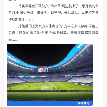
· 首届进博会开幕前夕,“四叶草”周边装上了三思开发的智
慧灯杆,将信号灯、摄像头、诱导屏、通信基站、充电桩等多
种功能集于一身;
· 升级后的上海八万人体育场的1万平方米天幕屏,采用三
思自主研发的播控系统,支持4K分辨率、无缝拼接超高清画
面……