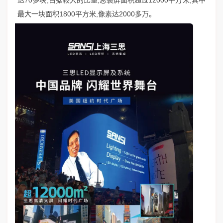
达70多块,占据较大的比重,总装屏面积超过12000平方米,其中
最大一块面积1800平方米,像素达2000多万。