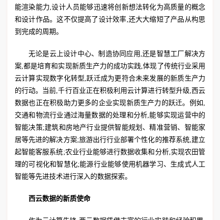
能渲染能力,设计人员能够迅速将创新想法转化为高质量的概念
和设计作品。这不仅提高了设计效率,还大大缩短了产品从构思
到完成的周期。
无论是云上设计中心、制造协同应用,还是智慧工厂解决方
案,都是培育和实现新质生产力的成功实践,体现了传统行业采用
云计算实现数字化转型,跃迁成为更符合未来发展的新质生产力
的行动。当前,千行百业正在积极利用云计算进行转型升级,西云
数据也正在积极助力更多的企业实现新质生产力的跃迁。例如,
交通和物流行业通过海量数据的处理和分析,能够实现运营中的
智能决策;建筑和房地产行业提供智能规划、精准营销、智能家
居等先进的解决方案;旅游出行行业部署个性化的推荐系统,建立
起智能客服系统;农业行业能够进行数据收集和分析,实现农田管
理的可视化和智慧化;能源行业能够使用机器学习、生成式人工
智能等先进技术进行深入的数据探索。
西
云数据
的新质使命