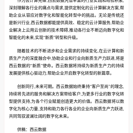
作为云计算先锋,西云数据凭借丰富的行业实践和经验积累,
深刻理解各行业的痛点与需求,提供定制化的云计算解决方案,帮
助企业从容应对数字化和智能化转型中的挑战。无论是传统还
是新兴行业,西云数据都能提供高效、稳定的云计算服务,帮助企
业解决上云用云创新的技术障碍,推动各行业不断迈向数字化和
智能化的未来,实现“新质”转型和升级。
随着技术的不断进步和企业需求的持续变化,在云计算和新
质生产力的深度融合中,协助企业和行业向新质生产力跃进,将是
西云数据的“新质”使命。西云数据将持续为新质生产力的持续
发展提供核心驱动力,帮助企业开启数字化转型的新篇章。
创新同行,未来可期。西云数据始终秉持“客户至尚”的理念,
持续将先进的服务和解决方案带给客户,为更多行业的数字化转
型提供支持,为各个行业赋能创造更大的价值。西云数据将以数
字化为核心力量,支持和助力各行各业的企业向新质生产力跃进,
共同驾驭波澜壮阔的数字化未来。
供稿：西云数据