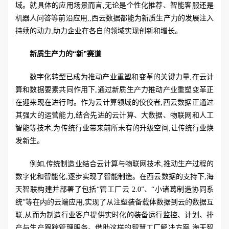
域。就具体的应用场景而言,无论是个性化推荐、智能客服还是
机器人问答等前沿应用,,西云数据都能为新质生产力的发展注入
持续的动力,助力企业在各自的领域实现创新和增长。
新质生产力
的
“
新
”
赛道
数字化转型已成为推动产业重塑和变革的关键力量,在云计
算和数据要素共同作用下,通过新质生产力推动产业重塑变革正
在迎来现在进行时。作为云计算领域的佼佼者,西云数据正通过
其强大的运营能力,结合先进的云计算、大数据、物联网和人工
智能等技术,为传统行业带来前所未有的升级空间,让传统行业焕
发新生。
例如,传统制造业结合云计算与物联网技术,推动生产过程的
数字化和智能化,逐步实现了智能制造。在西云数据的支持下,海
天智联构建并部署了包括“管工厂云 2.0”、“小诸葛制造协同系
统”等在内的云端应用,实现了从注塑装备载体数据到云的数据互
联,从而为制造行业客户提供实时化的装备运行监控、计划、排
产与生产跟踪管理服务。借助这样的智慧工厂解决方案,海天智