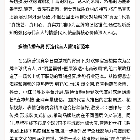
头切换,好欢螺螺蛳粉丰富的料包、诱人的米粉、浓郁的汤底轮
番呈现,酸笋、青壳石螺肉、猪骨等优质食材的特写,将产品真实
质感展现得淋漓尽致,不但凸显出檀健次对嗦粉的“真爱”,也将
“真技艺、真用心、真实力”雕琢为品牌的记忆锚点,通过视听感
知的强化与代言人的情感代入,使品牌核心价值深入人心。
多维传播布局,打造代言人营销新范本
在品牌营销竞争日益激烈的背景下,好欢螺官宣檀健次为品
牌全球代言人,以“明星辐射+圈层渗透+电商破局”的组合策略打
造了一场线上线下联动的营销盛宴,堪称行业范本。从微博悬念
海报和视频的预热造势,到TVC上线引爆全网,官宣物覆盖微博、
抖音、小红书等多平台开屏,微博话题#檀健次代言好欢螺螺蛳
粉#直冲热搜,全网声量破亿。围绕代言人推出的定制周边、花
絮视频、表情包等内容精准迎合粉丝偏好,激发UGC创作与二次
传播,形成裂变式扩散,推动品牌热度在不同圈层交叉渗透。同
时,品牌在线下布局全球7国多座城市地标大屏,营造粉丝打卡胜
地,线上线下热度相互反哺,进一步提升品牌全球影响力与螺蛳粉
美食文化的国际化传播。凭借一系列精准挠到粉丝“痒点”的营