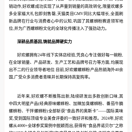
销动作,好欢螺成功实现了从声量到销量的高效转化,限量欢螺多
多全家福大礼包即刻售罄,天猫类目GMV同比大幅增长,全面刷
新品牌在行业与消费者心中的认知,巩固了其螺蛳粉赛道领军地
位,并为广西螺蛳粉文化的全球化传播注入了强劲动力。
深耕品质基因,铸就品牌硬实力
好欢螺拥有24年线下实体店经验,凭良心专注做好每一碗粉,
在全球销量、产品研发、生产工艺和品牌号召力等方面,均展现
出不二的行业领导者地位:目前,好欢螺螺蛳粉产品热销海外40余
国,广受众多消费者青睐并长期保持高复购率。
近年来,好欢螺不断推陈出新,陆续研发出多款创新口味,其
中四大明星产品(经典原味螺蛳粉、加辣加臭螺蛳粉、番茄牛腩
螺蛳粉、干拌螺蛳粉)全部斩获“食品界的奥斯卡”——国际美味
奖,受到国际顶级专业美食评委的一致好评和推荐。2024年,好欢
螺从4000+全球参奖案例中脱颖而出,获得有“食品界诺贝尔”之称