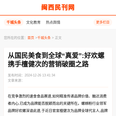
闽西民刊网
千城头条
文化教育
热点舆情
更多栏目
您所在的位置：
首页
>
千城头条
> 正文
从国民美食到全球“真爱”:好欢螺
携手檀健次的营销破圈之路
发布时间：2024-12-26 13:41:34
文章来源：
在竞争激烈的速食食品赛道,如何精准传递品牌价值、触达消费
者内心,已成为品牌能否脱颖而出的关键所在。螺蛳粉行业领军
品牌好欢螺深谙此道,于近日官宣檀健次为品牌全球代言人,品牌