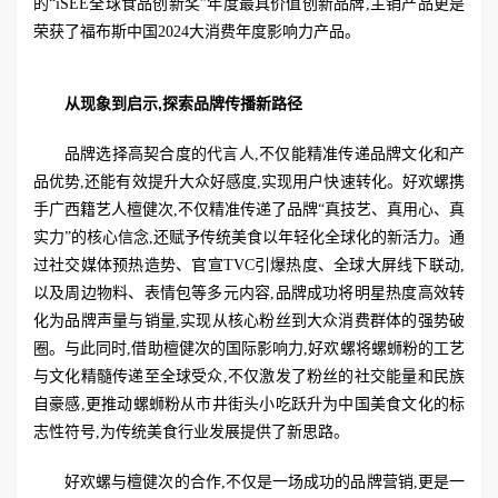
的“iSEE全球食品创新奖”年度最具价值创新品牌,主销产品更是
荣获了福布斯中国2024大消费年度影响力产品。
从现象到启示,探索品牌传播新路径
品牌选择高契合度的代言人,不仅能精准传递品牌文化和产
品优势,还能有效提升大众好感度,实现用户快速转化。好欢螺携
手广西籍艺人檀健次,不仅精准传递了品牌“真技艺、真用心、真
实力”的核心信念,还赋予传统美食以年轻化全球化的新活力。通
过社交媒体预热造势、官宣TVC引爆热度、全球大屏线下联动,
以及周边物料、表情包等多元内容,品牌成功将明星热度高效转
化为品牌声量与销量,实现从核心粉丝到大众消费群体的强势破
圈。与此同时,借助檀健次的国际影响力,好欢螺将螺蛳粉的工艺
与文化精髓传递至全球受众,不仅激发了粉丝的社交能量和民族
自豪感,更推动螺蛳粉从市井街头小吃跃升为中国美食文化的标
志性符号,为传统美食行业发展提供了新思路。
好欢螺与檀健次的合作,不仅是一场成功的品牌营销,更是一