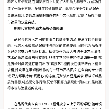
和艺人互相赋能,在国际层面上共同扩大影响力和号召力,成功打
造了一场全方位、多维度的营销盛宴。此次合作不仅让品牌声
量迅速飙升,更通过深度的情感共鸣与文化赋能,实现了品牌声量
与销量的双重突破。
明星代言加持,助力品牌价值传递
品牌与代言人之间绝非简单的商业捆绑,而是深度的价值交
融。代言人承载着品牌精神与内涵的传递使命,同时也为品牌注
入鲜活的魅力与情感共鸣。檀健次作为高人气的全能艺人,他对
艺术的执着追求与好欢螺对非遗工艺的坚守和传承如出一辙,都
是历经时间沉淀打磨而出的“真技艺”;檀健次在演艺舞台上精益
求精,好欢螺在螺蛳粉制作的每一环节严格把控,在各自的专业领
域,双方都秉持着“真用心”的态度;无论演艺还是美食,都以卓越品
质为目标,将热爱化作行动,凭借不懈努力展现出“真实力”,最终赢
得市场与消费者的认可。
在品牌代言人官宣TVC中,檀健次亲自上手煮粉嗦粉,随着镜