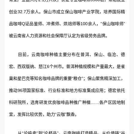
创业32.7万余人。保山市成立保山咖啡产业学院，培养国际精
品咖啡Q证品鉴师、冲煮师、烘焙师等100余人，“保山咖啡师”
被云南省人力资源和社会保障厅认定为省级劳务品牌。
目前，云南咖啡种植主要分布在普洱、保山、临沧、德
宏、西双版纳、怒江6个州市。普洱种植规模和产量最大，是雀
巢和星巴克等知名咖啡品牌的重要“粮仓”；保山聚焦精深加工，
推动96项国家标准、行业标准和地方标准集成应用；德宏依托
科研院所，选育研发优良咖啡品种推广种植……各产区因地制
宜，发挥比较优势，助力“云咖”飘香。
从“论吨卖”到“论杯品”，云南咖啡打造精品，从价值链“谷