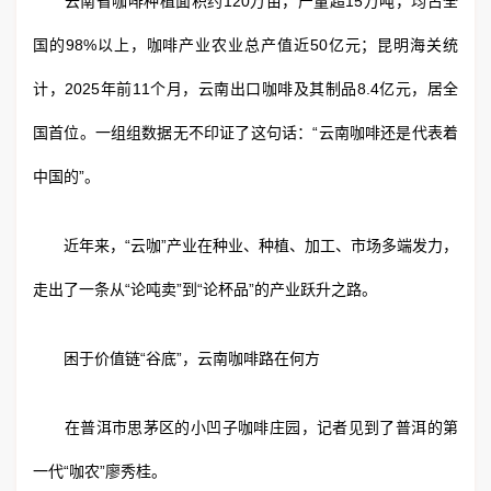
云南省咖啡种植面积约120万亩，产量超15万吨，均占全
国的98%以上，咖啡产业农业总产值近50亿元；昆明海关统
计，2025年前11个月，云南出口咖啡及其制品8.4亿元，居全
国首位。一组组数据无不印证了这句话：“云南咖啡还是代表着
中国的”。
近年来，“云咖”产业在种业、种植、加工、市场多端发力，
走出了一条从“论吨卖”到“论杯品”的产业跃升之路。
困于价值链“谷底”，云南咖啡路在何方
在普洱市思茅区的小凹子咖啡庄园，记者见到了普洱的第
一代“咖农”廖秀桂。