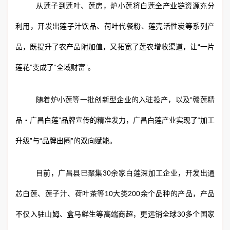
从莲子到莲叶、莲房，炉小莲将白莲全产业链资源充分
利用，开发出莲子汁饮品、荷叶代餐粉、莲壳活性炭等系列产
品，既提升了农产品附加值，又拓宽了莲农增收渠道，让“一片
莲花”变成了“全域财富”。
随着炉小莲等一批创新型企业的入驻投产，以及“赣莲精
品・广昌白莲”品牌宣传的精准发力，广昌白莲产业实现了“加工
升级”与“品牌出圈”的双向赋能。
目前，广昌县已聚集30余家白莲深加工企业，开发出通
芯白莲、莲子汁、荷叶茶等10大类200余个品种的产品，产品
不仅入驻山姆、盒马鲜生等高端商超，更远销全球30多个国家