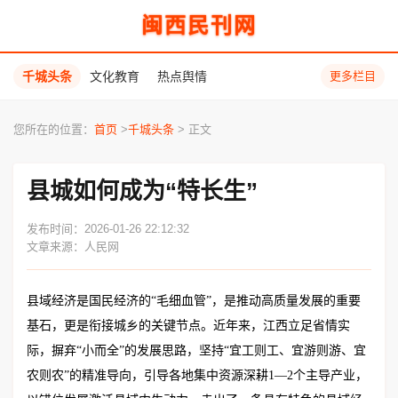
闽西民刊网
千城头条
文化教育
热点舆情
更多栏目
您所在的位置：
首页
>
千城头条
> 正文
县城如何成为“特长生”
发布时间：2026-01-26 22:12:32
文章来源：人民网
县域经济是国民经济的“毛细血管”，是推动高质量发展的重要
基石，更是衔接城乡的关键节点。近年来，江西立足省情实
际，摒弃“小而全”的发展思路，坚持“宜工则工、宜游则游、宜
农则农”的精准导向，引导各地集中资源深耕1—2个主导产业，