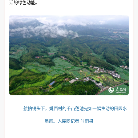
活的绿色动能。
航拍镜头下，姚西村的千亩莲池宛如一幅生动的田园水
墨画。人民网记者 时雨摄