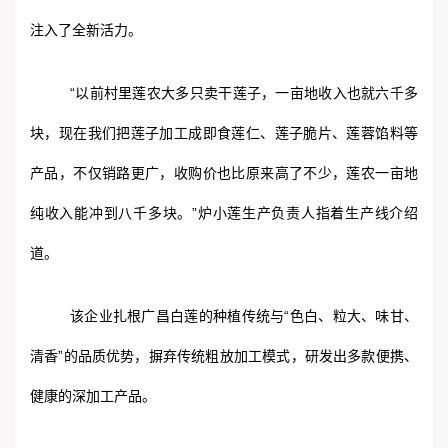
注入了全新活力。
“以前村里莲农大多只卖干莲子，一亩地收入也就六千多
块，现在我们把莲子加工成即食莲仁、莲子脆片、莲蓉馅料等
产品，不仅销路更广，收购价也比原来高了不少，莲农一亩地
纯收入能冲到八千多块。”炉小莲生产负责人指着生产线介绍
道。
该企业扎根广昌白莲的种植传统与“色白、粒大、味甘、
清香”的品质优势，摒弃传统粗放加工模式，研发出多款便携、
健康的深加工产品。