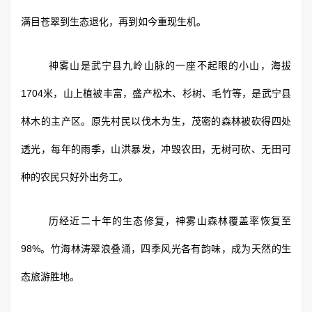
满目苍翠到生态退化，再到如今重现生机。
神雾山是武宁县九岭山脉的一座不起眼的小山，海拔
1704米，山上植被丰富，盛产松木、杉树、毛竹等，是武宁县
林木的主产区。原先村民以伐木为生，茂密的森林被砍得四处
透光，每年的雨季，山洪暴发，冲毁农田，无树可砍、无田可
种的农民只好外出务工。
历经近二十年的生态修复，神雾山森林覆盖率恢复至
98%。竹海林涛翠浪叠涌，四季风光各有韵味，成为天然的生
态旅游胜地。