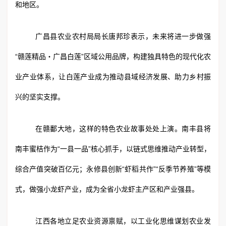
和地区。
广昌县农业农村局局长唐邦珍表示，未来将进一步做强
“赣莲精品・广昌白莲”区域公用品牌，构建独具特色的现代化农
业产业体系，让白莲产业成为推动县域经济发展、助力乡村振
兴的坚实支撑。
在赣鄱大地，这样的特色农业故事处处上演。南丰县将
南丰蜜桔作为“一县一品”核心抓手，以链式思维推动产业转型，
综合产值突破百亿元；永修县创新“虾稻共作”“反季节养殖”等模
式，做强小龙虾产业，成为全省小龙虾主产区和产业强县。
江西各地立足农业资源禀赋，以工业化思维谋划农业发