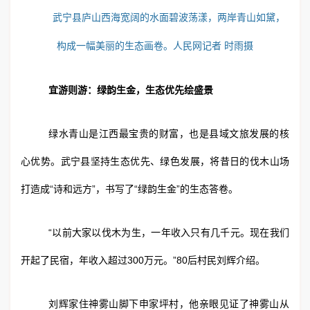
武宁县庐山西海宽阔的水面碧波荡漾，两岸青山如黛，
构成一幅美丽的生态画卷。人民网记者 时雨摄
宜游则游：绿韵生金，生态优先绘盛景
绿水青山是江西最宝贵的财富，也是县域文旅发展的核
心优势。武宁县坚持生态优先、绿色发展，将昔日的伐木山场
打造成“诗和远方”，书写了“绿韵生金”的生态答卷。
“以前大家以伐木为生，一年收入只有几千元。现在我们
开起了民宿，年收入超过300万元。”80后村民刘辉介绍。
刘辉家住神雾山脚下申家坪村，他亲眼见证了神雾山从