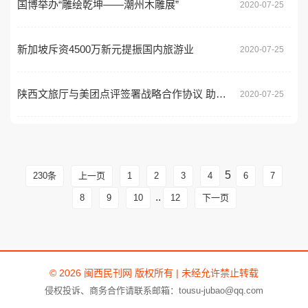
国博举办“雕绘乾坤——潮州木雕展”
2020-07-25
新加坡斥资4500万新元提振国内旅游业
2020-07-25
陕西文旅厅与美团点评签署战略合作协议 助力文旅产业复苏
2020-07-25
5
230条
上一页
1
2
3
4
6
7
..
8
9
10
12
下一页
© 2026 闽西民刊网 版权所有 | 未经允许禁止转载
侵权投诉、商务合作请联系邮箱：tousu-jubao@qq.com