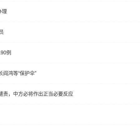
办理
员
90例
阎鸿等“保护伞”
谴责，中方必将作出正当必要反应