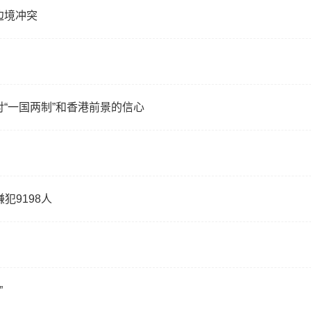
边境冲突
“一国两制”和香港前景的信心
犯9198人
”