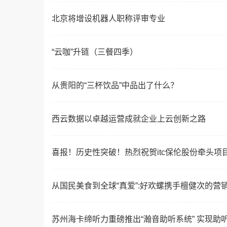
北京将增设机器人职称评审专业
“云咖”升链（三餐四季）
从贵阳的“三杯饮品”中品出了什么？
西云数据以卓越运营成就企业上云创新之路
喜报！历史性突破！热烈祝贺itc保伦股份牵头项
从国民美食到全球“真爱”:好欢螺携手檀健次的营
苏州海卡缔听力重磅推出“瀚音助听系统” 实现助