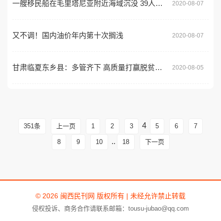
一艘移民船在毛里塔尼亚附近海域沉没 39人死亡
2020-08-07
又不调！国内油价年内第十次搁浅
2020-08-07
甘肃临夏东乡县：多管齐下 高质量打赢脱贫攻坚战
2020-08-05
4
351条
上一页
1
2
3
5
6
7
..
8
9
10
18
下一页
© 2026 闽西民刊网 版权所有 | 未经允许禁止转载
侵权投诉、商务合作请联系邮箱：tousu-jubao@qq.com