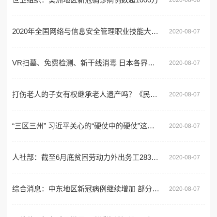
2020年全国网络与信息安全管理职业技能大赛正式启动
2020-08-07
VR扫墓、免费检测、新干线消毒 日本各界积极防疫迎“盂兰盆假期”
2020-08-07
打伤老人的子女有权继承老人遗产吗？《民法典》有新规定
2020-08-07
“三区三州” 习近平关心的“硬仗中的硬仗”这样打
2020-08-07
人社部：截至6月底贫困劳动力外出务工2831万人 超过去年
2020-08-07
综合消息：中东地区新冠病例继续增加 部分国家出现积极迹象
2020-08-07