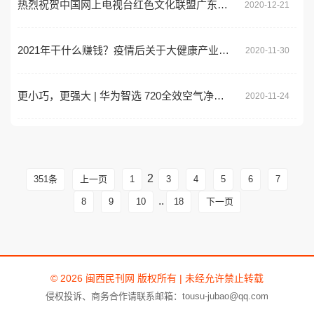
热烈祝贺中国网上电视台红色文化联盟广东省联盟总部成立
2020-12-21
2021年干什么赚钱？疫情后关于大健康产业的思考
2020-11-30
更小巧，更强大 | 华为智选 720全效空气净化器1i上新
2020-11-24
2
351条
上一页
1
3
4
5
6
7
..
8
9
10
18
下一页
© 2026 闽西民刊网 版权所有 | 未经允许禁止转载
侵权投诉、商务合作请联系邮箱：tousu-jubao@qq.com